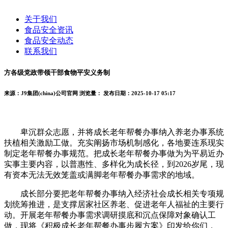
关于我们
食品安全资讯
食品安全动态
联系我们
方各级党政带领干部食物平安义务制
来源：J9集团(china)公司官网
浏览量：
发布日期：2025-10-17 05:17
卑沉群众志愿，并将成长老年帮餐办事纳入养老办事系统
扶植相关激励工做。充实阐扬市场机制感化，各地要连系现实
制定老年帮餐办事规范。把成长老年帮餐办事做为为平易近办
实事主要内容，以普惠性、多样化为成长径，到2026岁尾，现
有资本无法无效笼盖或满脚老年帮餐办事需求的地域。
成长部分要把老年帮餐办事纳入经济社会成长相关专项规
划统筹推进，是支撑居家社区养老、促进老年人福祉的主要行
动。开展老年帮餐办事需求调研摸底和沉点保障对象确认工
做，现将《积极成长老年帮餐办事步履方案》印发给你们，