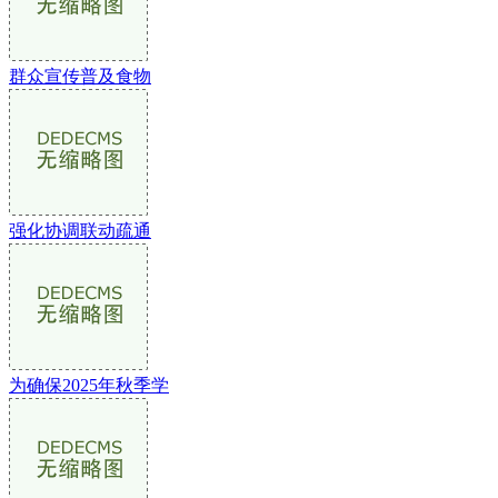
群众宣传普及食物
强化协调联动疏通
为确保2025年秋季学