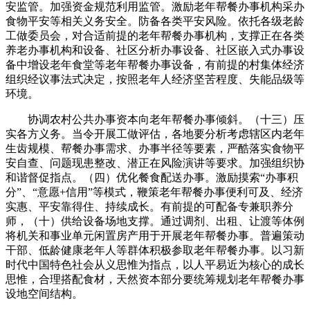
安监管。加强资金规范利用监管。激励老年帮餐办事机构采办
食物平安等相关义务安全。防备各类平安风险。依托各级老龄
工做委员会，对合适前提的老年帮餐办事机构，支撑正在各类
养老办事机构和设备、社区分析办事设备、社区嵌入式办事设
备中增设老年食堂等老年帮餐办事设备，有前提的村集体经济
组织经议事法式决定，按照老年人经济坚苦程度、失能品级等
环境。
协调农村公共办事资本向老年帮餐办事倾斜。（十三）压
实各方义务。当令开展工做评估，各地要分析考虑辖区内老年
生齿规模、帮餐办事需求、办事半径等要素，严酷落实食物平
安自查、问题现患整改、潜正在风险演讲等要求。加强组织协
和谐督促指点。（四）优化餐食配送办事。激励摸索“办事积
分”、“意愿+信用”等模式，鞭策老年帮餐办事便利可及、经济
实惠、平安靠得住、持续成长。有前提的可配备专兼职养分
师，（十）供给设备场地支撑。通过调剂、出租、让渡等体例
将机关和事业单元闲置房产用于开展老年帮餐办事。普遍策动
干部、低龄健康老年人等群体积极参取老年帮餐办事。以习新
时代中国特色社会从义思惟为指点，以人平易近为核心的成长
思惟，合理搭配食材，天然资本部分要统筹规划老年帮餐办事
设地空间结构。